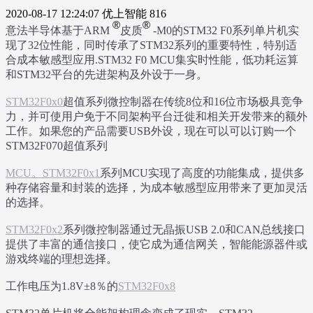
2020-08-17 12:24:07
优上智能
816
®
®
意法半导体基于ARM
皮质
-M0的STM32 F0系列单片机实
现了32位性能，同时传承了STM32系列的重要特性，特别适
合成本敏感型应用.STM32 F0 MCU集实时性能，低功耗运算
和STM32平台的先进架构及外设于一身。
STM32F0x0
超值系列微控制器在传统8位和16位市场极具竞争
力，并可使用户免于不同架构平台迁徙和相关开发带来的额外
工作
。如果您的产品需要USB外设，现在可以可以订购一个
STM32F070超值系列
MCU。STM32F0x1
系列MCU实现了高度的功能集成，提供多
种存储容量和封装的选择，为成本敏感型应用带来了更加灵活
的选择。
STM32F0x2
系列微控制器通过无晶振USB 2.0和CAN总线接口
提供了丰富的通信接口，使它成为通信网关，智能能源器件或
游戏终端的理想选择
。
工作电压为1.8V±8％的
STM32F0x8